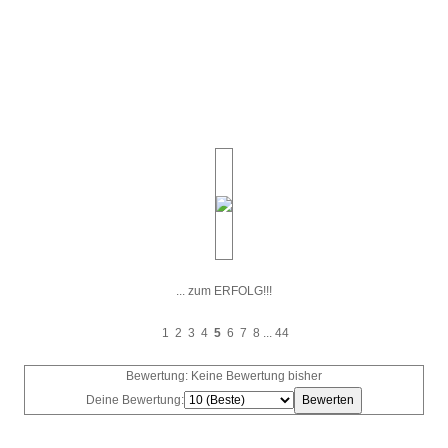
... zum ERFOLG!!!
1
2
3
4
5
6
7
8
...
44
Bewertung: Keine Bewertung bisher
Deine Bewertung: