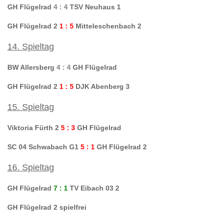
GH Flügelrad
4 : 4
TSV Neuhaus 1
GH Flügelrad 2
1 : 5
Mitteleschenbach 2
14. Spieltag
BW Allersberg
4 : 4
GH Flügelrad
GH Flügelrad 2
1 : 5
DJK Abenberg 3
15. Spieltag
Viktoria Fürth 2
5 : 3
GH Flügelrad
SC 04 Schwabach G1
5 : 1
GH Flügelrad 2
16. Spieltag
GH Flügelrad
7 : 1
TV Eibach 03 2
GH Flügelrad 2 spielfrei