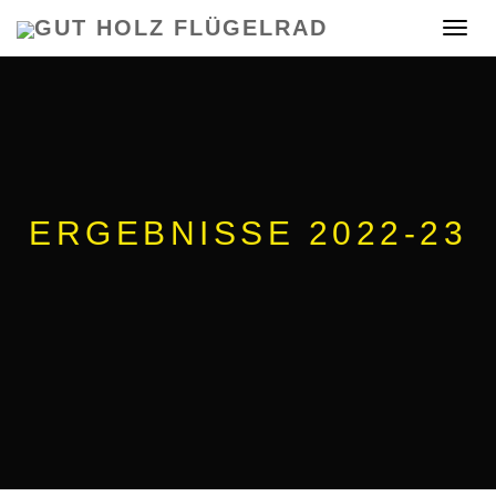
GUT HOLZ FLÜGELRAD
Toggle
navigat
ERGEBNISSE 2022-23