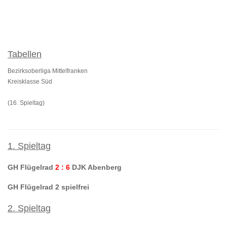
Tabellen
Bezirksoberliga Mittelfranken
Kreisklasse Süd
(16. Spieltag)
1. Spieltag
GH Flügelrad
2 : 6
DJK Abenberg
GH Flügelrad 2 spielfrei
2. Spieltag