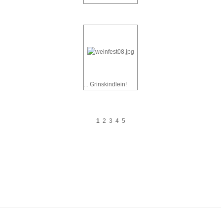
... Grinskindlein!
1
2
3
4
5